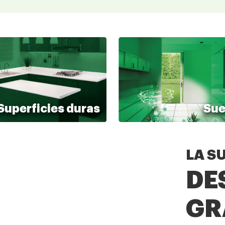
Superficies duras
Sue
LA S
DE
Limpieza del hogar rá
GR
sencilla