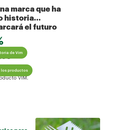
mpia en
una marca que ha
 historia…
marcará el futuro
%
 limpieza
storia de Vim
tos
 los productos
cies.
oducto VIM.
oa
rbacoa!