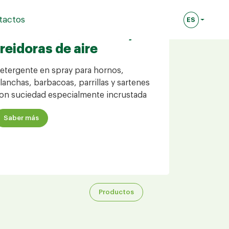
tactos
ES
Lingua attua
Vim horno, barbacoa y
RANTÍA
freidoras de aire
 DEL SIEMPRE
etergente en spray para hornos,
lanchas, barbacoas, parrillas y sartenes
DE LOS ITALIANOS
on suciedad especialmente incrustada
Saber más
Productos