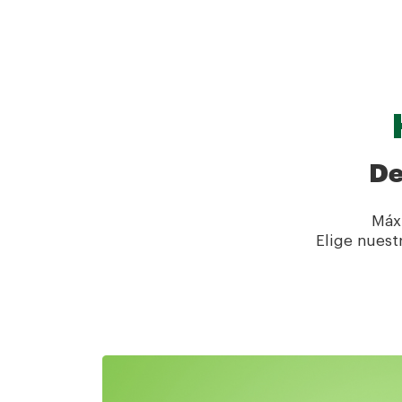
De
Máxi
Elige nues