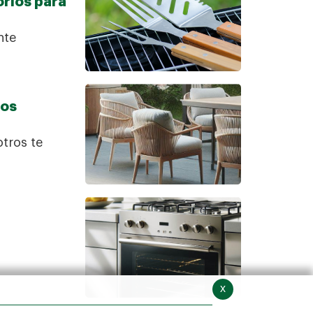
orios para
nte
ios
otros te
x