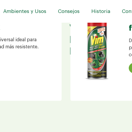
Ambientes y Usos
Consejos
Historia
Con
x
VIM, LA GA
DI EFICACIA
iversal ideal para
D
ad más resistente.
p
EN EL CASO 
c