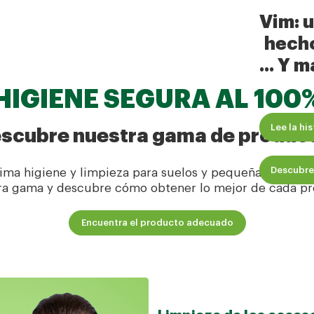
¿Quieres tener la casa li
Vim: 
poco tiempo?
hecho
... Y 
HIGIENE SEGURA AL 100
Limpieza del hogar
Trucos para simplificar la
Lee la hi
scubre nuestra gama de produc
Descubre
ma higiene y limpieza para suelos y pequeñas superfi
tra gama y descubre cómo obtener lo mejor de cada pr
Limpieza de la barbac
Encuentra el producto adecuado
¡Adiós a la grasa de la ba